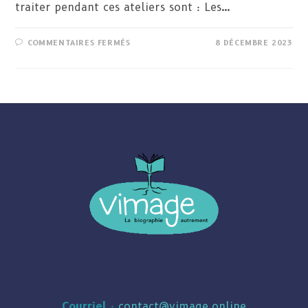
traiter pendant ces ateliers sont : Les…
SUR
COMMENTAIRES FERMÉS
8 DÉCEMBRE 2023
L’AUTOBIOGRAPHIE
GUIDÉE,
SELON
BIRREN
ET
DEUTCHMAN
Courriel
:
contact@vimage.online